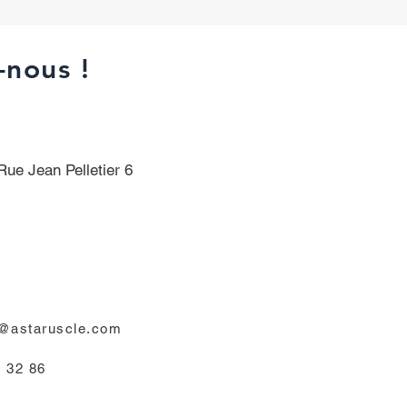
-nous !
e Jean Pelletier 6
e@astaruscle.com
 32 86