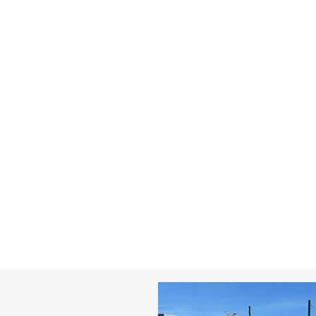
...
es kilomètres d’Ornex, le château de Voltaire est classé monument his
ments nationaux depuis son acquisition par l’État en 1999.
8 et fait entièrement reconstruire le château, qu’il transforme en ré
762 puis agrandi quelques années plus tard, l’édifice domine un va
rant une vue sur les Alpes.
visiteurs et y développe une intense activité intellectuelle et artistiqu
 salle de spectacle.
I de Russie envisage même de faire reconstruire le château à l’identiq
thèque du philosophe.
plusieurs bâtiments du village témoignent de l’influence durable laissé