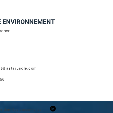
E ENVIRONNEMENT
rcher
ut@astaruscle.com
 56
 et données personnelles