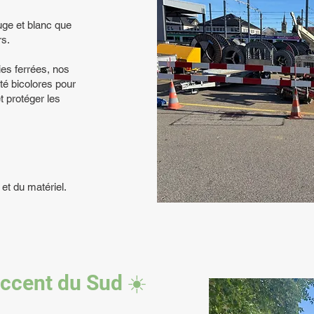
uge et blanc que
rs.
ies ferrées, nos
ité bicolores pour
t protéger les
 et du matériel
.
accent du Sud ☀️