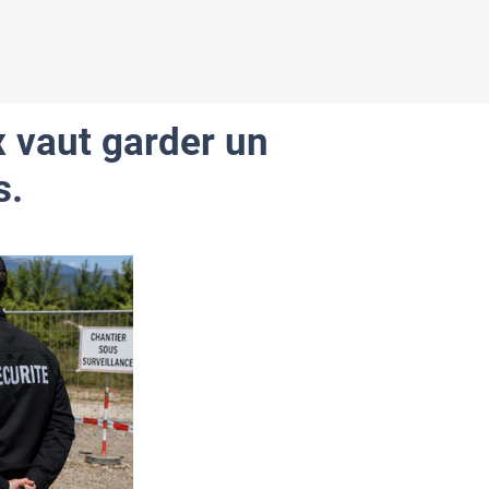
x vaut garder un
s.