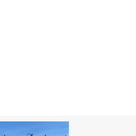
torique depuis 1958 et
sidence emblématique du
ste parc aménagé avec
e, allant jusqu’à
ue près de son palais
e par Voltaire à Ferney.